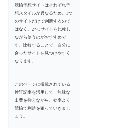
競輪予想サイトはそれぞれ予
想スタイルが異なるため、1つ
のサイトだけで判断するので
はなく、2〜3サイトを比較し
ながら使うのがおすすめで
す。比較することで、自分に
合ったサイトを見つけやすく
なります。
このページに掲載されている
検証記事を活用して、無駄な
出費を抑えながら、効率よく
競輪で利益を狙っていきまし
ょう。