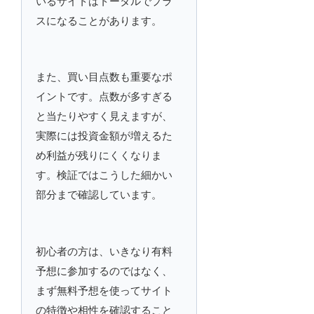
いるサイトはトータルでプラ
スになることがあります。
また、買い目点数も重要なポ
イントです。点数が多すぎる
と当たりやすく見えますが、
実際には投資金額が増えるた
め利益が残りにくくなりま
す。検証ではこうした細かい
部分まで確認しています。
初心者の方は、いきなり有料
予想に参加するのではなく、
まず無料予想を使ってサイト
の特徴や相性を確認すること