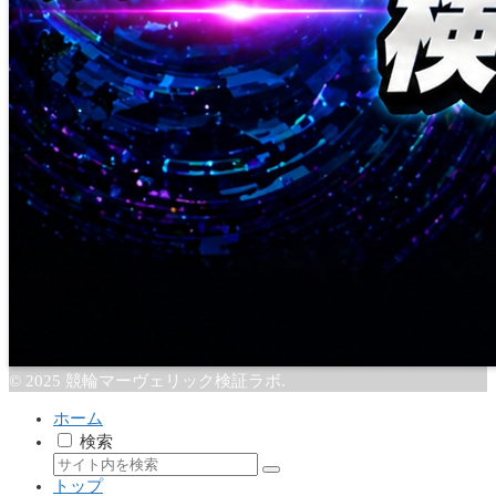
© 2025 競輪マーヴェリック検証ラボ.
ホーム
検索
トップ