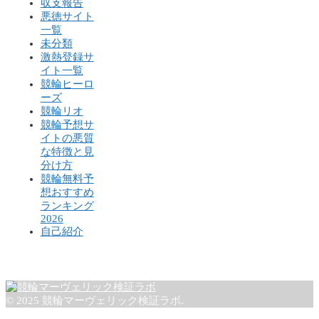
収支報告
悪徳サイト
一覧
未分類
激熱登録サ
イト一覧
競輪ヒーロ
ーズ
競輪リオ
競輪予想サ
イトの悪質
な特徴と見
分け方
競輪無料予
想おすすめ
ランキング
2026
自己紹介
© 2025 競輪マーヴェリック検証ラボ.