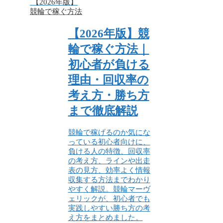
【2026年版】
競輪で稼ぐ方法
【2026年版】競
輪で稼ぐ方法｜
初心者が負ける
理由・回収率の
考え方・勝ち方
まで徹底解説
競輪で稼げるのか気にな
っている初心者向けに、
負ける人の特徴、回収率
の考え方、ラインや出走
表の見方、効率よく情報
収集する方法までわかり
やすく解説。競輪マーヴ
ェリックが、初心者でも
実践しやすい勝ち方の考
え方をまとめました。