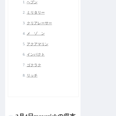
ヘブン
ミリタリー
クリアレーサー
メ ゾ ン
アクアマリン
インパクト
ゴクラク
リッチ