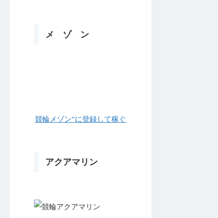
メ ゾ ン
競輪メゾン”に登録して稼ぐ
アクアマリン