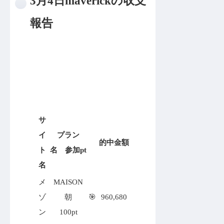
3月4日maverickの収支
報告
サ
イ
プラン
的中金額
ト
名 参加pt
名
メ
MAISON
ゾ
朝
🎯
960,680
ン
100pt