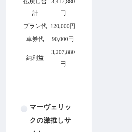
払戻し合
3,417,880
計
円
プラン代
120,000円
車券代
90,000円
3,207,880
純利益
円
マーヴェリッ
クの激推しサ