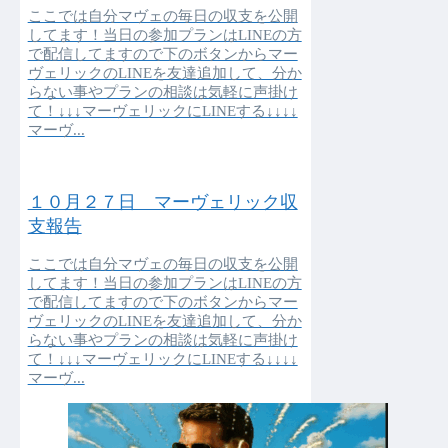
ここでは自分マヴェの毎日の収支を公開
してます！当日の参加プランはLINEの方
で配信してますので下のボタンからマー
ヴェリックのLINEを友達追加して、分か
らない事やプランの相談は気軽に声掛け
て！↓↓↓マーヴェリックにLINEする↓↓↓↓
マーヴ...
１０月２７日 マーヴェリック収
支報告
ここでは自分マヴェの毎日の収支を公開
してます！当日の参加プランはLINEの方
で配信してますので下のボタンからマー
ヴェリックのLINEを友達追加して、分か
らない事やプランの相談は気軽に声掛け
て！↓↓↓マーヴェリックにLINEする↓↓↓↓
マーヴ...