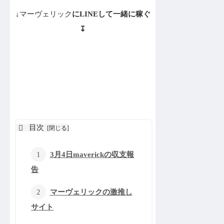
↓マーヴェリック
にLINEして一緒に稼ぐ
↧
目次
3月4日maverickの収支報
告
マーヴェリックの激推し
サイト