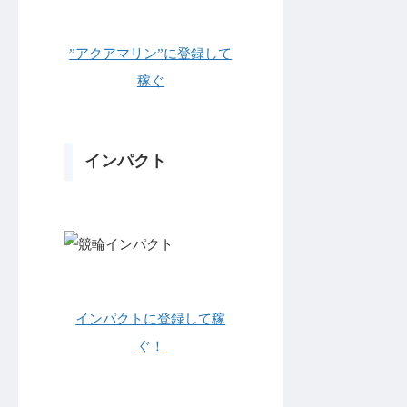
”アクアマリン”に登録して
稼ぐ
インパクト
インパクトに登録して稼
ぐ！