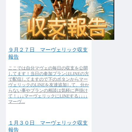
９月２７日 マーヴェリック収支
報告
ここでは自分マヴェの毎日の収支を公開
してます！当日の参加プランはLINEの方
で配信してますので下のボタンからマー
ヴェリックのLINEを友達追加して、分か
らない事やプランの相談は気軽に声掛け
て！↓↓↓マーヴェリックにLINEする↓↓↓↓
マーヴ...
１月３０日 マーヴェリック収支
報告