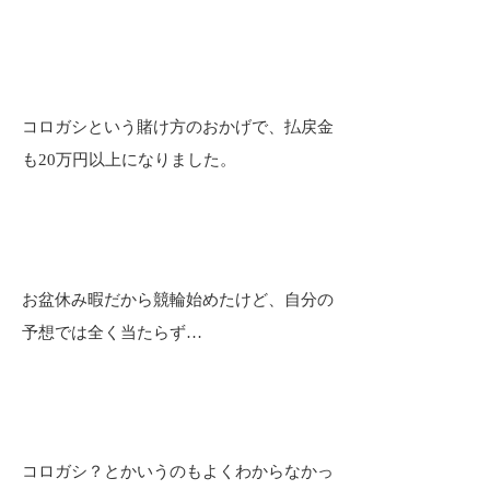
コロガシという賭け方のおかげで、払戻金
も20万円以上になりました。
お盆休み暇だから競輪始めたけど、自分の
予想では全く当たらず…
コロガシ？とかいうのもよくわからなかっ