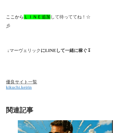
ここから
ＬＩＮＥ追加
して待っててね！☆
彡
↓マーヴェリック
にLINEして一緒に稼ぐ↧
優良サイト一覧
kikuchi.keirin
関連記事