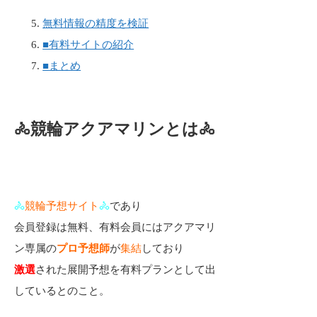
無料情報の精度を検証
■有料サイトの紹介
■まとめ
🚴競輪アクアマリンとは🚴
🚴
競輪予想サイト
🚴
であり
会員登録は無料、有料会員にはアクアマリ
ン専属の
プロ予想師
が
集結
しており
激選
された展開予想を有料プランとして出
しているとのこと。