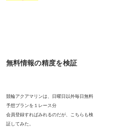
無料情報の精度を検証
競輪アクアマリンは、日曜日以外毎日無料
予想プランを１レース分
会員登録すればみれるのだが、こちらも検
証してみた。