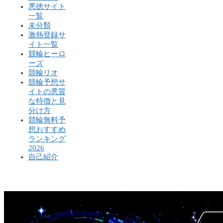
悪徳サイト
一覧
未分類
激熱登録サ
イト一覧
競輪ヒーロ
ーズ
競輪リオ
競輪予想サ
イトの悪質
な特徴と見
分け方
競輪無料予
想おすすめ
ランキング
2026
自己紹介