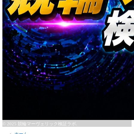
© 2025 競輪マーヴェリック検証ラボ.
ホーム