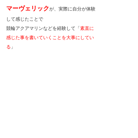
マーヴェリック
が、実際に自分が体験
して感じたことで
競輪アクアマリンなどを経験して「
素直に
感じた事を書いていくことを大事にしてい
る
」