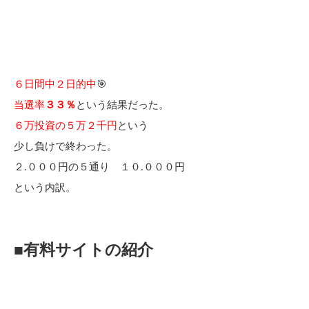
６日間中２日的中
🎯
当選率
３３％
という結果だった。
６万投資の５万２千円
という
少し負けで終わった。
２.０００円の５通り １０.０００円
という内訳。
■有料サイトの紹介