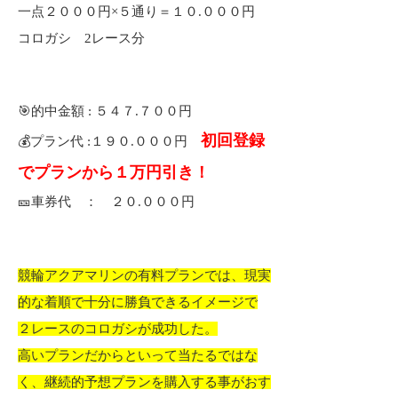
一点２０００円×５通り＝１０.０００円
コロガシ 2レース分
🎯的中金額 : ５４７.７００円
初回登録
💰プラン代 :１９０.０００円
でプランから１万円引き！
🎫車券代 ： ２０.０００円
競輪アクアマリンの有料プランでは、現実
的な着順で十分に勝負できるイメージで
２レースのコロガシが成功した。
高いプランだからといって当たるではな
く、継続的予想プランを購入する事がおす