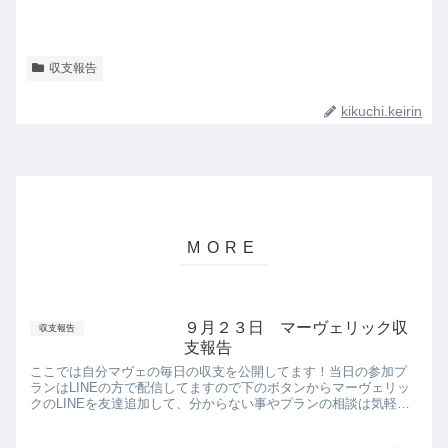
収支報告
kikuchi.keirin
９月２３日 マーヴェリック収
収支報告
支報告
ここでは自分マヴェの毎日の収支を公開してます！当日の参加プ
ランはLINEの方で配信してますので下のボタンからマーヴェリッ
クのLINEを友達追加して、分からない事やプランの相談は気軽に
声掛けて！↓↓↓マーヴェリックにLINEする↓↓↓↓マーヴ...