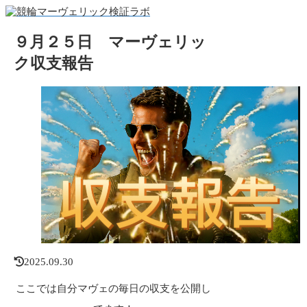
９月２５日 マーヴェリッ
ク収支報告
2025.09.30
ここでは自分マヴェの
毎日の収支を公開し