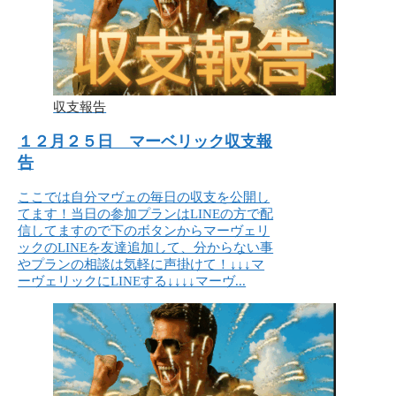
収支報告
１２月２５日 マーベリック収支報
告
ここでは自分マヴェの毎日の収支を公開し
てます！当日の参加プランはLINEの方で配
信してますので下のボタンからマーヴェリ
ックのLINEを友達追加して、分からない事
やプランの相談は気軽に声掛けて！↓↓↓マ
ーヴェリックにLINEする↓↓↓↓マーヴ...