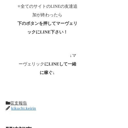
⭐全てのサイトのLINEの友達追
加が終わったら
下のボタンを押してマーヴェリ
ックにLINE下さい！
↓マ
ーヴェリック
にLINEして一緒
に稼ぐ
↓
収支報告
kikuchi.keirin