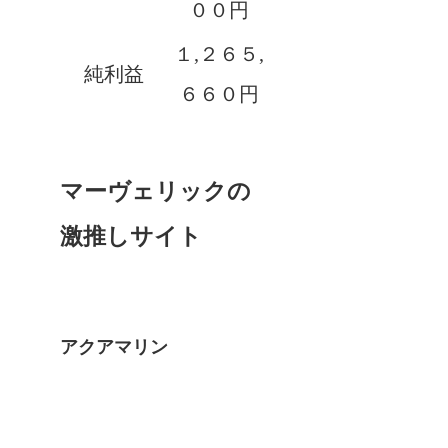
００円
１,２６５,
純利益
６６０円
マーヴェリックの
激推しサイト
アクアマリン