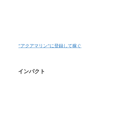
”アクアマリン”に登録して稼ぐ
インパクト