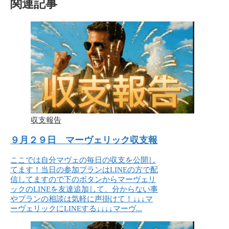
関連記事
収支報告
９月２９日 マーヴェリック収支報
ここでは自分マヴェの毎日の収支を公開し
てます！当日の参加プランはLINEの方で配
信してますので下のボタンからマーヴェリ
ックのLINEを友達追加して、分からない事
やプランの相談は気軽に声掛けて！↓↓↓マ
ーヴェリックにLINEする↓↓↓↓マーヴ...