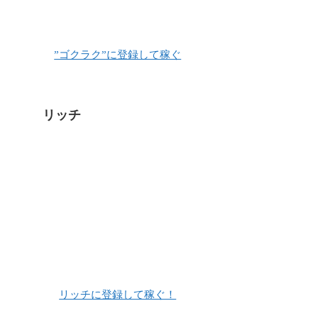
”ゴクラク”に登録して稼ぐ
リッチ
リッチに登録して稼ぐ！